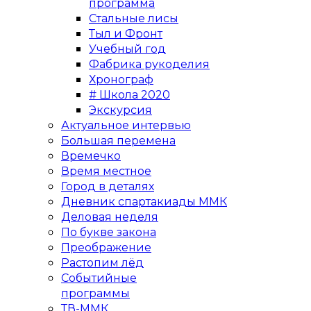
программа
Стальные лисы
Тыл и Фронт
Учебный год
Фабрика рукоделия
Хронограф
# Школа 2020
Экскурсия
Актуальное интервью
Большая перемена
Времечко
Время местное
Город в деталях
Дневник спартакиады ММК
Деловая неделя
По букве закона
Преображение
Растопим лёд
Событийные
программы
ТВ-ММК