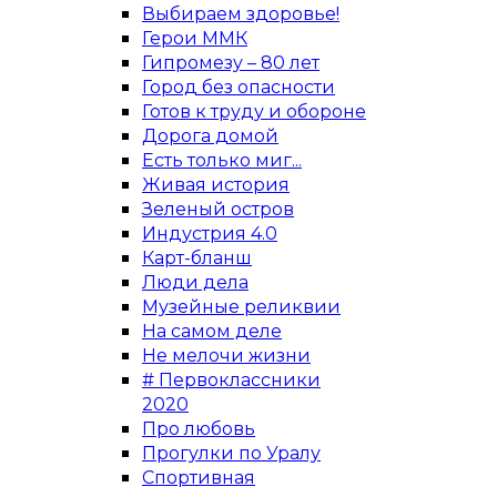
Выбираем здоровье!
Герои ММК
Гипромезу – 80 лет
Город без опасности
Готов к труду и обороне
Дорога домой
Есть только миг...
Живая история
Зеленый остров
Индустрия 4.0
Карт-бланш
Люди дела
Музейные реликвии
На самом деле
Не мелочи жизни
# Первоклассники
2020
Про любовь
Прогулки по Уралу
Спортивная