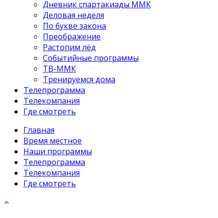
Дневник спартакиады ММК
Деловая неделя
По букве закона
Преображение
Растопим лёд
Событийные программы
ТВ-ММК
Тренируемся дома
Телепрограмма
Телекомпания
Где смотреть
Главная
Время местное
Наши программы
Телепрограмма
Телекомпания
Где смотреть