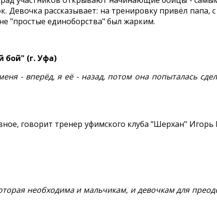
рад участников открывают начинающие бойцы - самым 
 Девочка рассказывает: на тренировку привёл папа, с 
не "простые единоборства" был жарким.
бой" (г. Уфа)
меня - вперёд, я её - назад, потом она попыталась сдел
вное, говорит тренер уфимского клуба "Шерхан" Игорь 
которая необходима и мальчикам, и девочкам для прео