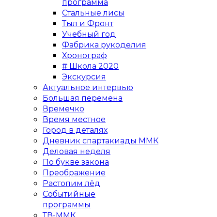
программа
Стальные лисы
Тыл и Фронт
Учебный год
Фабрика рукоделия
Хронограф
# Школа 2020
Экскурсия
Актуальное интервью
Большая перемена
Времечко
Время местное
Город в деталях
Дневник спартакиады ММК
Деловая неделя
По букве закона
Преображение
Растопим лёд
Событийные
программы
ТВ-ММК