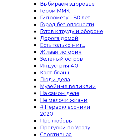
Выбираем здоровье!
Герои ММК
Гипромезу – 80 лет
Город без опасности
Готов к труду и обороне
Дорога домой
Есть только миг...
Живая история
Зеленый остров
Индустрия 4.0
Карт-бланш
Люди дела
Музейные реликвии
На самом деле
Не мелочи жизни
# Первоклассники
2020
Про любовь
Прогулки по Уралу
Спортивная