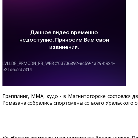
Грэпплинг, ММА, кудо - в Магнитогорске состоялся 
Ромазана собрались спортсмены со всего Уральского о