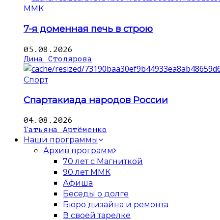
ММК
7-я доменная печь в строю
05.08.2026
Дина Столярова
Спорт
Спартакиада народов России
04.08.2026
Татьяна Артёменко
Наши программы
Архив программ
70 лет с Магниткой
90 лет ММК
Афиша
Беседы о долге
Бюро дизайна и ремонта
В своей тарелке