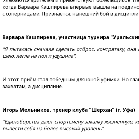
Улыбаются зрителям и приветствуют болельщиков. Па
когда Варвара Кашпирева впервые вышла на поединок.
с соперницами. Признаётся: нынешний бой в дисципли
Варвара Кашпирева, участница турнира "Уральский 
"Я пыталась сначала сделать отброс, контратаку, она 
шею, легла на пол и удушила".
И этот приём стал победным для юной уфимки. Но гла
захватам, а дисциплине.
Игорь Мельников, тренер клуба "Шерхан" (г. Уфа)
"Единоборства дают спортсмену закалку жизненную, 
вывести себя на более высокий уровень".