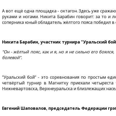
А вот ещё одна площадка - октагон. Здесь уже сража
руками и ногами. Никита Барабин говорит: за то и л
соперника юный обладатель жёлтого пояса победил в
Никита Барабин, участник турнира "Уральский бой"
"Он - жёлтый пояс, как и я, но я не сильно его боялс
болевой".
"Уральский бой" - это соревнования по простым ед
четвёртый турнир в Магнитку приехали четыреста ч
Нижневартовска, Верхнеуральска и близлежащих насе
Евгений Шаповалов, председатель Федерации грэ