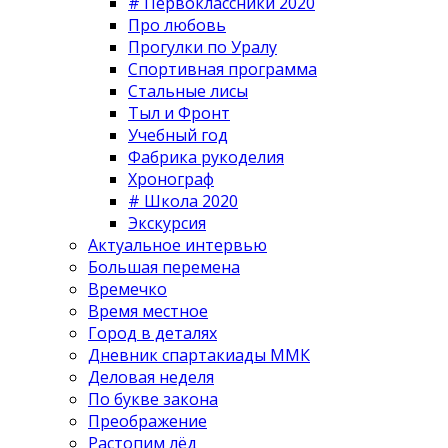
# Первоклассники 2020
Про любовь
Прогулки по Уралу
Спортивная программа
Стальные лисы
Тыл и Фронт
Учебный год
Фабрика рукоделия
Хронограф
# Школа 2020
Экскурсия
Актуальное интервью
Большая перемена
Времечко
Время местное
Город в деталях
Дневник спартакиады ММК
Деловая неделя
По букве закона
Преображение
Растопим лёд