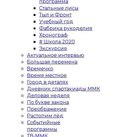
программа
Стальные лисы
Тыл и Фронт
Учебный год
Фабрика рукоделия
Хронограф
# Школа 2020
Экскурсия
Актуальное интервью
Большая перемена
Времечко
Время местное
Город в деталях
Дневник спартакиады ММК
Деловая неделя
По букве закона
Преображение
Растопим лёд
Событийные
программы
ТВ-ММК