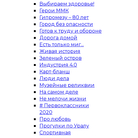
Выбираем здоровье!
Герои ММК
Гипромезу – 80 лет
Город без опасности
Готов к труду и обороне
Дорога домой
Есть только миг...
Живая история
Зеленый остров
Индустрия 4.0
Карт-бланш
Люди дела
Музейные реликвии
На самом деле
Не мелочи жизни
# Первоклассники
2020
Про любовь
Прогулки по Уралу
Спортивная