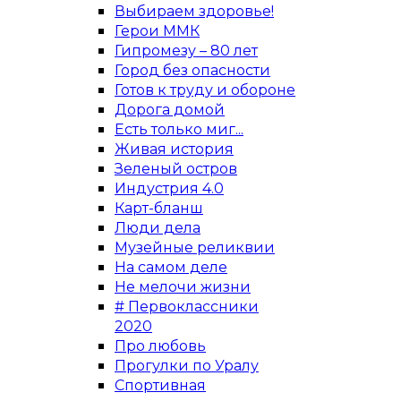
Выбираем здоровье!
Герои ММК
Гипромезу – 80 лет
Город без опасности
Готов к труду и обороне
Дорога домой
Есть только миг...
Живая история
Зеленый остров
Индустрия 4.0
Карт-бланш
Люди дела
Музейные реликвии
На самом деле
Не мелочи жизни
# Первоклассники
2020
Про любовь
Прогулки по Уралу
Спортивная