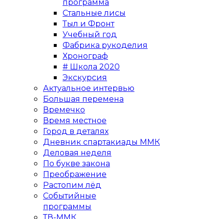
программа
Стальные лисы
Тыл и Фронт
Учебный год
Фабрика рукоделия
Хронограф
# Школа 2020
Экскурсия
Актуальное интервью
Большая перемена
Времечко
Время местное
Город в деталях
Дневник спартакиады ММК
Деловая неделя
По букве закона
Преображение
Растопим лёд
Событийные
программы
ТВ-ММК