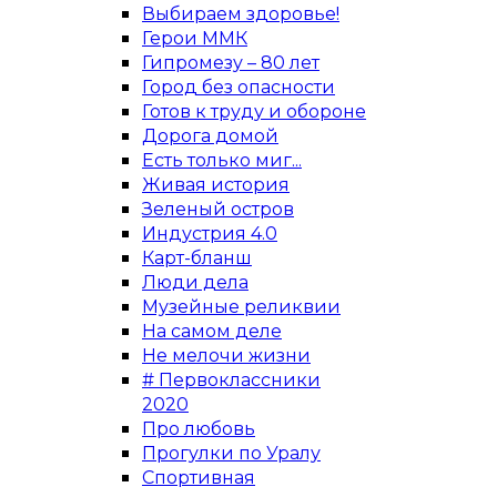
Выбираем здоровье!
Герои ММК
Гипромезу – 80 лет
Город без опасности
Готов к труду и обороне
Дорога домой
Есть только миг...
Живая история
Зеленый остров
Индустрия 4.0
Карт-бланш
Люди дела
Музейные реликвии
На самом деле
Не мелочи жизни
# Первоклассники
2020
Про любовь
Прогулки по Уралу
Спортивная