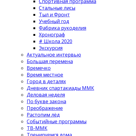
Спортивная программа
Стальные лисы
Тыл и Фронт
Учебный год
Фабрика рукоделия
Хронограф
# Школа 2020
Экскурсия
Актуальное интервью
Большая перемена
Времечко
Время местное
Город в деталях
Дневник спартакиады ММК
Деловая неделя
По букве закона
Преображение
Растопим лёд
Событийные программы
ТВ-ММК
Тренируемся дома