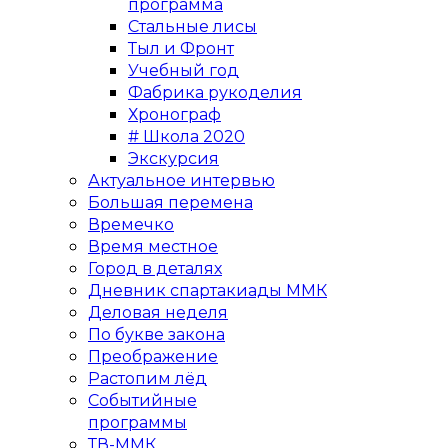
программа
Стальные лисы
Тыл и Фронт
Учебный год
Фабрика рукоделия
Хронограф
# Школа 2020
Экскурсия
Актуальное интервью
Большая перемена
Времечко
Время местное
Город в деталях
Дневник спартакиады ММК
Деловая неделя
По букве закона
Преображение
Растопим лёд
Событийные
программы
ТВ-ММК