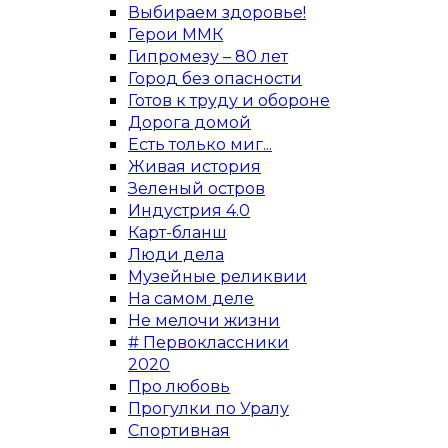
Выбираем здоровье!
Герои ММК
Гипромезу – 80 лет
Город без опасности
Готов к труду и обороне
Дорога домой
Есть только миг...
Живая история
Зеленый остров
Индустрия 4.0
Карт-бланш
Люди дела
Музейные реликвии
На самом деле
Не мелочи жизни
# Первоклассники
2020
Про любовь
Прогулки по Уралу
Спортивная