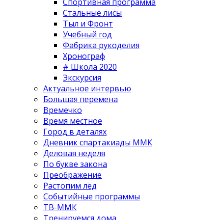
Спортивная программа
Стальные лисы
Тыл и Фронт
Учебный год
Фабрика рукоделия
Хронограф
# Школа 2020
Экскурсия
Актуальное интервью
Большая перемена
Времечко
Время местное
Город в деталях
Дневник спартакиады ММК
Деловая неделя
По букве закона
Преображение
Растопим лёд
Событийные программы
ТВ-ММК
Тренируемся дома