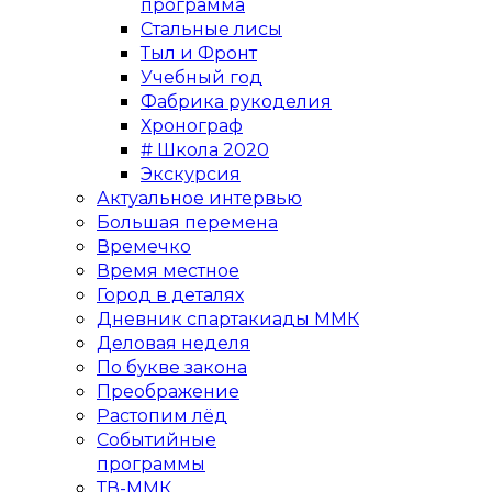
программа
Стальные лисы
Тыл и Фронт
Учебный год
Фабрика рукоделия
Хронограф
# Школа 2020
Экскурсия
Актуальное интервью
Большая перемена
Времечко
Время местное
Город в деталях
Дневник спартакиады ММК
Деловая неделя
По букве закона
Преображение
Растопим лёд
Событийные
программы
ТВ-ММК