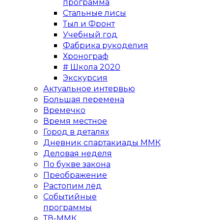
программа
Стальные лисы
Тыл и Фронт
Учебный год
Фабрика рукоделия
Хронограф
# Школа 2020
Экскурсия
Актуальное интервью
Большая перемена
Времечко
Время местное
Город в деталях
Дневник спартакиады ММК
Деловая неделя
По букве закона
Преображение
Растопим лёд
Событийные
программы
ТВ-ММК