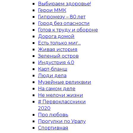
Выбираем здоровье!
Герои ММК
Гипромезу – 80 лет
Город без опасности
Готов к труду и обороне
Дорога домой
Есть только миг...
Живая история
Зеленый остров
Индустрия 4.0
Карт-бланш
Люди дела
Музейные реликвии
На самом деле
Не мелочи жизни
# Первоклассники
2020
Про любовь
Прогулки по Уралу
Спортивная