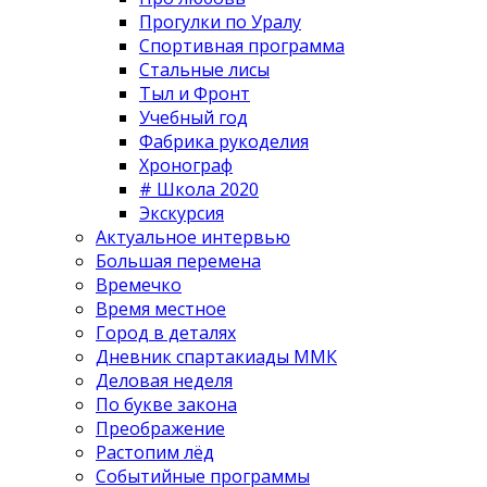
Прогулки по Уралу
Спортивная программа
Стальные лисы
Тыл и Фронт
Учебный год
Фабрика рукоделия
Хронограф
# Школа 2020
Экскурсия
Актуальное интервью
Большая перемена
Времечко
Время местное
Город в деталях
Дневник спартакиады ММК
Деловая неделя
По букве закона
Преображение
Растопим лёд
Событийные программы