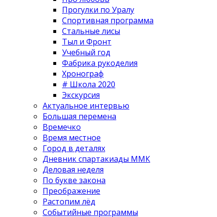
Прогулки по Уралу
Спортивная программа
Стальные лисы
Тыл и Фронт
Учебный год
Фабрика рукоделия
Хронограф
# Школа 2020
Экскурсия
Актуальное интервью
Большая перемена
Времечко
Время местное
Город в деталях
Дневник спартакиады ММК
Деловая неделя
По букве закона
Преображение
Растопим лёд
Событийные программы