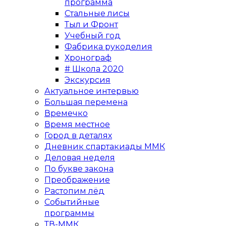
программа
Стальные лисы
Тыл и Фронт
Учебный год
Фабрика рукоделия
Хронограф
# Школа 2020
Экскурсия
Актуальное интервью
Большая перемена
Времечко
Время местное
Город в деталях
Дневник спартакиады ММК
Деловая неделя
По букве закона
Преображение
Растопим лёд
Событийные
программы
ТВ-ММК