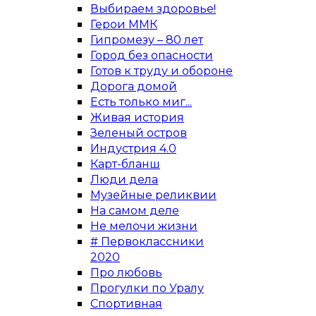
Выбираем здоровье!
Герои ММК
Гипромезу – 80 лет
Город без опасности
Готов к труду и обороне
Дорога домой
Есть только миг...
Живая история
Зеленый остров
Индустрия 4.0
Карт-бланш
Люди дела
Музейные реликвии
На самом деле
Не мелочи жизни
# Первоклассники
2020
Про любовь
Прогулки по Уралу
Спортивная