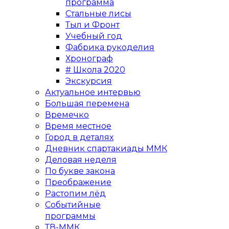
программа
Стальные лисы
Тыл и Фронт
Учебный год
Фабрика рукоделия
Хронограф
# Школа 2020
Экскурсия
Актуальное интервью
Большая перемена
Времечко
Время местное
Город в деталях
Дневник спартакиады ММК
Деловая неделя
По букве закона
Преображение
Растопим лёд
Событийные
программы
ТВ-ММК