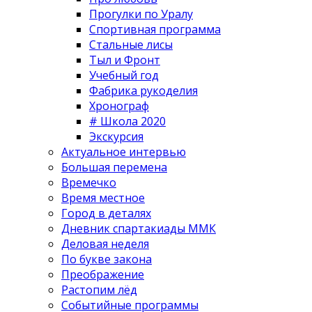
Прогулки по Уралу
Спортивная программа
Стальные лисы
Тыл и Фронт
Учебный год
Фабрика рукоделия
Хронограф
# Школа 2020
Экскурсия
Актуальное интервью
Большая перемена
Времечко
Время местное
Город в деталях
Дневник спартакиады ММК
Деловая неделя
По букве закона
Преображение
Растопим лёд
Событийные программы