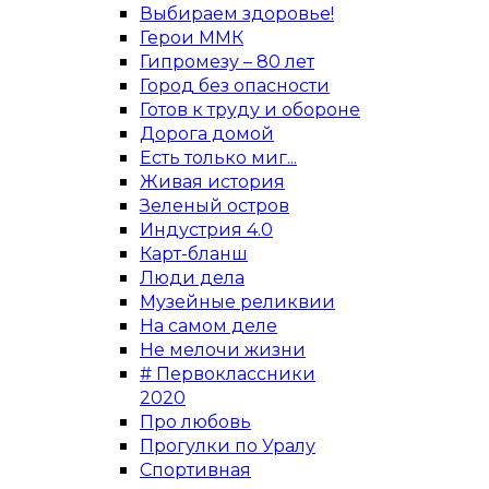
Выбираем здоровье!
Герои ММК
Гипромезу – 80 лет
Город без опасности
Готов к труду и обороне
Дорога домой
Есть только миг...
Живая история
Зеленый остров
Индустрия 4.0
Карт-бланш
Люди дела
Музейные реликвии
На самом деле
Не мелочи жизни
# Первоклассники
2020
Про любовь
Прогулки по Уралу
Спортивная