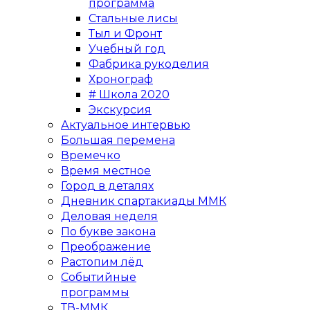
программа
Стальные лисы
Тыл и Фронт
Учебный год
Фабрика рукоделия
Хронограф
# Школа 2020
Экскурсия
Актуальное интервью
Большая перемена
Времечко
Время местное
Город в деталях
Дневник спартакиады ММК
Деловая неделя
По букве закона
Преображение
Растопим лёд
Событийные
программы
ТВ-ММК