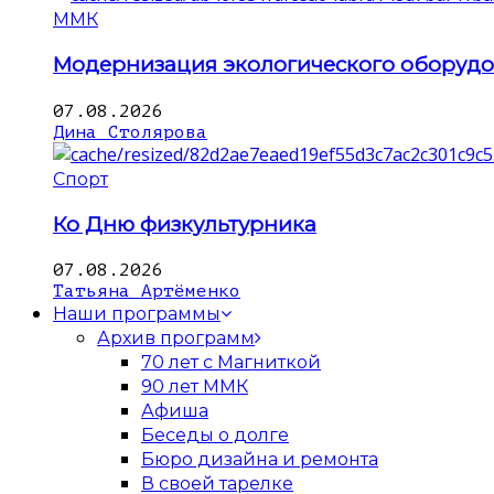
ММК
Модернизация экологического оборуд
07.08.2026
Дина Столярова
Спорт
Ко Дню физкультурника
07.08.2026
Татьяна Артёменко
Наши программы
Архив программ
70 лет с Магниткой
90 лет ММК
Афиша
Беседы о долге
Бюро дизайна и ремонта
В своей тарелке