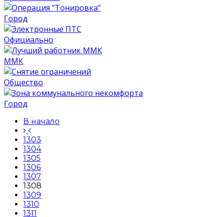
Город
Официально
ММК
Общество
Город
В начало
1303
1304
1305
1306
1307
1308
1309
1310
1311