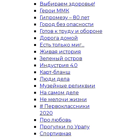
Выбираем здоровье!
Герои ММК
Гипромезу – 80 лет
Город без опасности
Готов к труду и обороне
Дорога домой
Есть только миг...
Живая история
Зеленый остров
Индустрия 4.0
Карт-бланш
Люди дела
Музейные реликвии
На самом деле
Не мелочи жизни
# Первоклассники
2020
Про любовь
Прогулки по Уралу
Спортивная