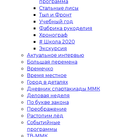
программа
Стальные лисы
Тыл и Фронт
Учебный год
Фабрика рукоделия
Хронограф
# Школа 2020
Экскурсия
Актуальное интервью
Большая перемена
Времечко
Время местное
Город в деталях
Дневник спартакиады ММК
Деловая неделя
По букве закона
Преображение
Растопим лёд
Событийные
программы
ТВ-ММК