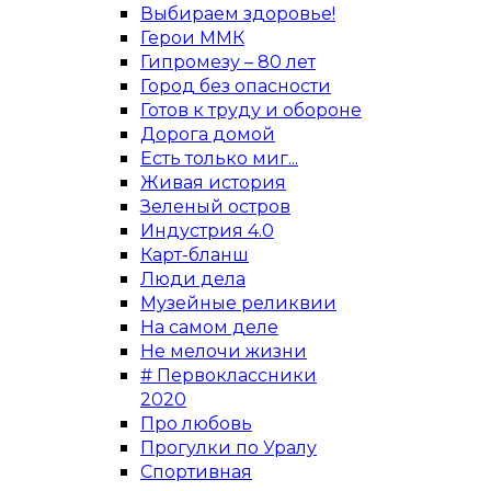
Выбираем здоровье!
Герои ММК
Гипромезу – 80 лет
Город без опасности
Готов к труду и обороне
Дорога домой
Есть только миг...
Живая история
Зеленый остров
Индустрия 4.0
Карт-бланш
Люди дела
Музейные реликвии
На самом деле
Не мелочи жизни
# Первоклассники
2020
Про любовь
Прогулки по Уралу
Спортивная