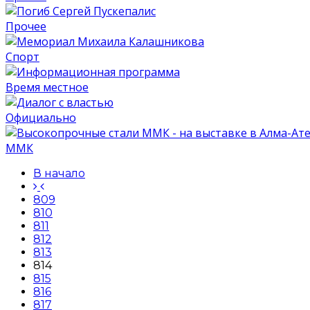
Прочее
Спорт
Время местное
Официально
ММК
В начало
809
810
811
812
813
814
815
816
817