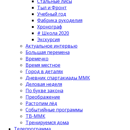
Стальные лисы
Тыл и Фронт
Учебный год
Фабрика рукоделия
Хронограф
# Школа 2020
Экскурсия
Актуальное интервью
Большая перемена
Времечко
Время местное
Город в деталях
Дневник спартакиады ММК
Деловая неделя
По букве закона
Преображение
Растопим лёд
Событийные программы
ТВ-ММК
Тренируемся дома
Телепрограмма