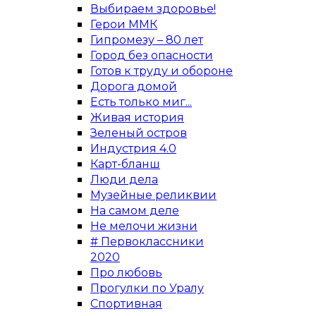
Выбираем здоровье!
Герои ММК
Гипромезу – 80 лет
Город без опасности
Готов к труду и обороне
Дорога домой
Есть только миг...
Живая история
Зеленый остров
Индустрия 4.0
Карт-бланш
Люди дела
Музейные реликвии
На самом деле
Не мелочи жизни
# Первоклассники
2020
Про любовь
Прогулки по Уралу
Спортивная