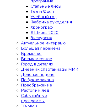
программа
Стальные лисы
Тыл и Фронт
Учебный год
Фабрика рукоделия
Хронограф
# Школа 2020
Экскурсия
Актуальное интервью
Большая перемена
Времечко
Время местное
Город в деталях
Дневник спартакиады ММК
Деловая неделя
По букве закона
Преображение
Растопим лёд
Событийные
программы
ТВ-ММК