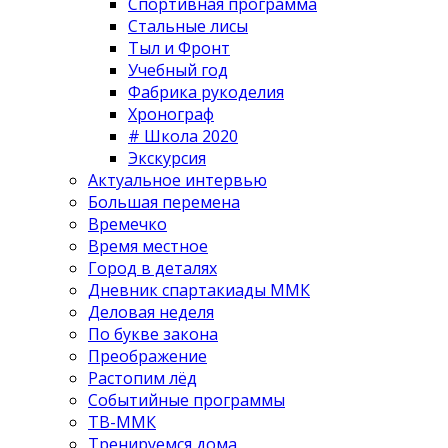
Спортивная программа
Стальные лисы
Тыл и Фронт
Учебный год
Фабрика рукоделия
Хронограф
# Школа 2020
Экскурсия
Актуальное интервью
Большая перемена
Времечко
Время местное
Город в деталях
Дневник спартакиады ММК
Деловая неделя
По букве закона
Преображение
Растопим лёд
Событийные программы
ТВ-ММК
Тренируемся дома