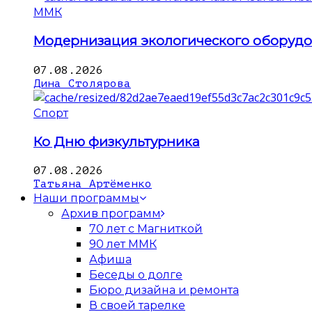
ММК
Модернизация экологического оборуд
07.08.2026
Дина Столярова
Спорт
Ко Дню физкультурника
07.08.2026
Татьяна Артёменко
Наши программы
Архив программ
70 лет с Магниткой
90 лет ММК
Афиша
Беседы о долге
Бюро дизайна и ремонта
В своей тарелке