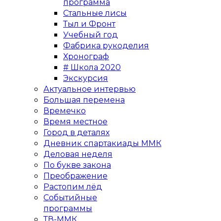
программа
Стальные лисы
Тыл и Фронт
Учебный год
Фабрика рукоделия
Хронограф
# Школа 2020
Экскурсия
Актуальное интервью
Большая перемена
Времечко
Время местное
Город в деталях
Дневник спартакиады ММК
Деловая неделя
По букве закона
Преображение
Растопим лёд
Событийные
программы
ТВ-ММК