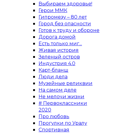
Выбираем здоровье!
Герои ММК
Гипромезу – 80 лет
Город без опасности
Готов к труду и обороне
Дорога домой
Есть только миг...
Живая история
Зеленый остров
Индустрия 4.0
Карт-бланш
Люди дела
Музейные реликвии
На самом деле
Не мелочи жизни
# Первоклассники
2020
Про любовь
Прогулки по Уралу
Спортивная