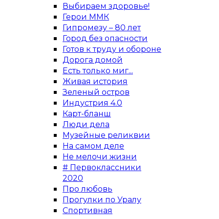
Выбираем здоровье!
Герои ММК
Гипромезу – 80 лет
Город без опасности
Готов к труду и обороне
Дорога домой
Есть только миг...
Живая история
Зеленый остров
Индустрия 4.0
Карт-бланш
Люди дела
Музейные реликвии
На самом деле
Не мелочи жизни
# Первоклассники
2020
Про любовь
Прогулки по Уралу
Спортивная