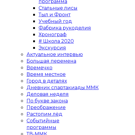
программа
Стальные лисы
Тыл и Фронт
Учебный год
Фабрика рукоделия
Хронограф
# Школа 2020
Экскурсия
Актуальное интервью
Большая перемена
Времечко
Время местное
Город в деталях
Дневник спартакиады ММК
Деловая неделя
По букве закона
Преображение
Растопим лёд
Событийные
программы
ТВ-ММК