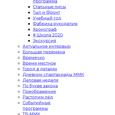
программа
Стальные лисы
Тыл и Фронт
Учебный год
Фабрика рукоделия
Хронограф
# Школа 2020
Экскурсия
Актуальное интервью
Большая перемена
Времечко
Время местное
Город в деталях
Дневник спартакиады ММК
Деловая неделя
По букве закона
Преображение
Растопим лёд
Событийные
программы
ТВ-ММК