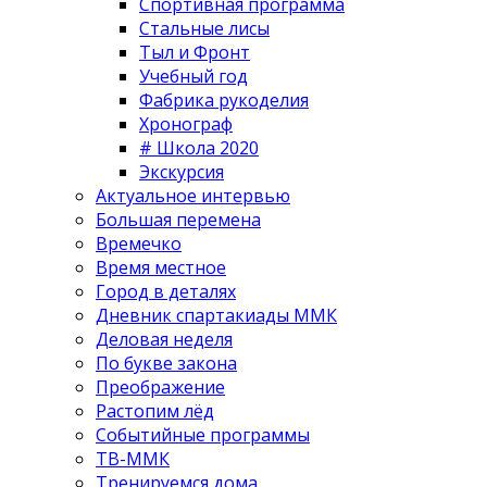
Спортивная программа
Стальные лисы
Тыл и Фронт
Учебный год
Фабрика рукоделия
Хронограф
# Школа 2020
Экскурсия
Актуальное интервью
Большая перемена
Времечко
Время местное
Город в деталях
Дневник спартакиады ММК
Деловая неделя
По букве закона
Преображение
Растопим лёд
Событийные программы
ТВ-ММК
Тренируемся дома