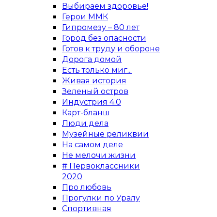
Выбираем здоровье!
Герои ММК
Гипромезу – 80 лет
Город без опасности
Готов к труду и обороне
Дорога домой
Есть только миг...
Живая история
Зеленый остров
Индустрия 4.0
Карт-бланш
Люди дела
Музейные реликвии
На самом деле
Не мелочи жизни
# Первоклассники
2020
Про любовь
Прогулки по Уралу
Спортивная