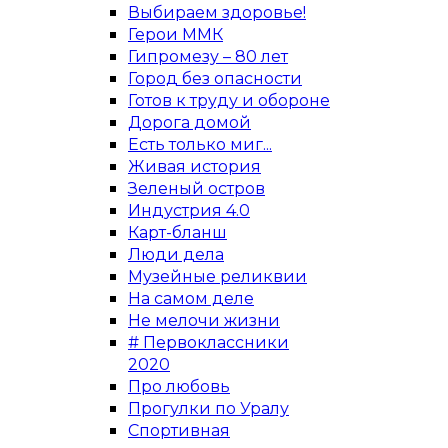
Выбираем здоровье!
Герои ММК
Гипромезу – 80 лет
Город без опасности
Готов к труду и обороне
Дорога домой
Есть только миг...
Живая история
Зеленый остров
Индустрия 4.0
Карт-бланш
Люди дела
Музейные реликвии
На самом деле
Не мелочи жизни
# Первоклассники
2020
Про любовь
Прогулки по Уралу
Спортивная