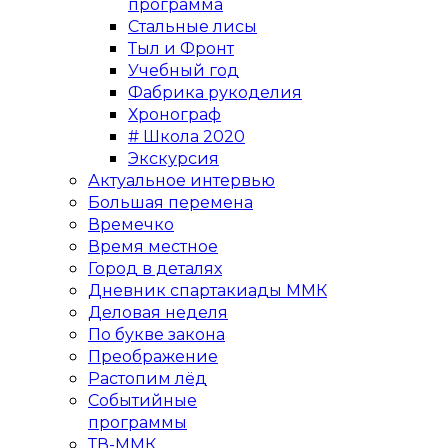
программа
Стальные лисы
Тыл и Фронт
Учебный год
Фабрика рукоделия
Хронограф
# Школа 2020
Экскурсия
Актуальное интервью
Большая перемена
Времечко
Время местное
Город в деталях
Дневник спартакиады ММК
Деловая неделя
По букве закона
Преображение
Растопим лёд
Событийные
программы
ТВ-ММК