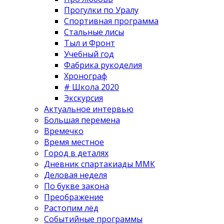
Прогулки по Уралу
Спортивная программа
Стальные лисы
Тыл и Фронт
Учебный год
Фабрика рукоделия
Хронограф
# Школа 2020
Экскурсия
Актуальное интервью
Большая перемена
Времечко
Время местное
Город в деталях
Дневник спартакиады ММК
Деловая неделя
По букве закона
Преображение
Растопим лёд
Событийные программы