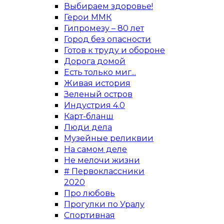
Выбираем здоровье!
Герои ММК
Гипромезу – 80 лет
Город без опасности
Готов к труду и обороне
Дорога домой
Есть только миг...
Живая история
Зеленый остров
Индустрия 4.0
Карт-бланш
Люди дела
Музейные реликвии
На самом деле
Не мелочи жизни
# Первоклассники
2020
Про любовь
Прогулки по Уралу
Спортивная