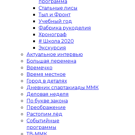
программа
Стальные лисы
Тыл и Фронт
Учебный год
Фабрика рукоделия
Хронограф
# Школа 2020
Экскурсия
Актуальное интервью
Большая перемена
Времечко
Время местное
Город в деталях
Дневник спартакиады ММК
Деловая неделя
По букве закона
Преображение
Растопим лёд
Событийные
программы
ТВ-ММК